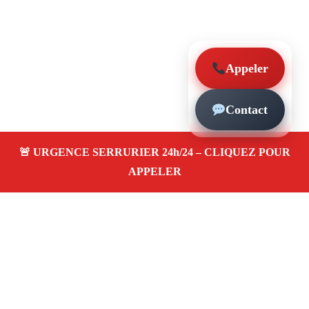
Appeler
Contact
À propos – Serrurier Marseille
Serrurier à Les Mourets (13013)
Dépannage rapide