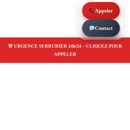
Appeler
Contact
À propos – Serrurier Marseille
Serrurier à Saint-Tronc (13010)
Dépannage rapide
24/7
Ouverture de porte
Changement de serrure
Intervention locale
Tarifs transparents
Avis