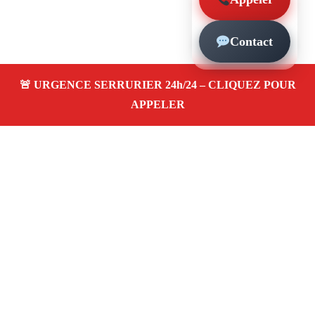
Contact
À propos – Serrurier Marseille
Serrurier à Bompard (13007)
Dépannage rapide 24/7
Ouverture de porte
Changement de serrure
Intervention locale
Tarifs transparents
Avis clients
4,5/5