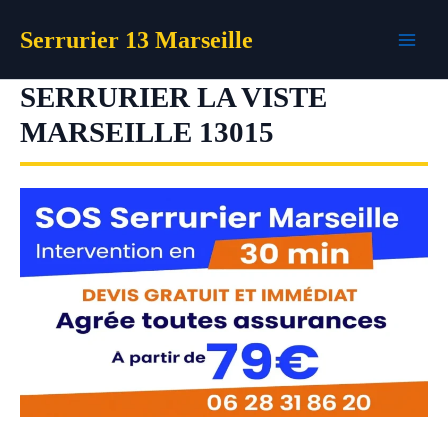
Aller
Serrurier 13 Marseille
au
contenu
SERRURIER LA VISTE
MARSEILLE 13015