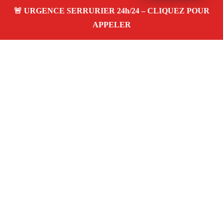
À propos – Serrurier Marseille
Serrurier à La Viste (13015)
Dépannage rapide 24/7
Ouverture de porte
Changement de serrure
Intervention locale
Tarifs transparents
Avis clients
4,5/5
Adresse : La Viste 13015 Marseille
06 28 31 86 20