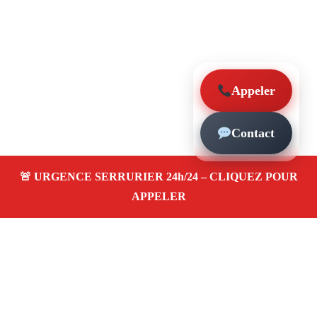
Appeler
Contact
À propos – Serrurier Marseille
Serrurier à Saint-Julien (13012)
Dépannage rapide