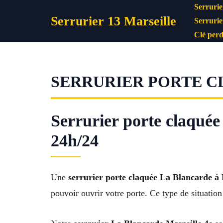
Aller
Serrurie
Serrurier 13 Marseille
au
Serrurie
contenu
Clé perd
SERRURIER PORTE C
Serrurier porte claquée
24h/24
Une
serrurier porte claquée La Blancarde à 
pouvoir ouvrir votre porte. Ce type de situation