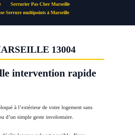
e
Serrurier Pas Cher Marseille
se Serrure multipoints à Marseille
RSEILLE 13004
le intervention rapide
loqué à l’extérieur de votre logement sans
 ou d’un simple geste involontaire.