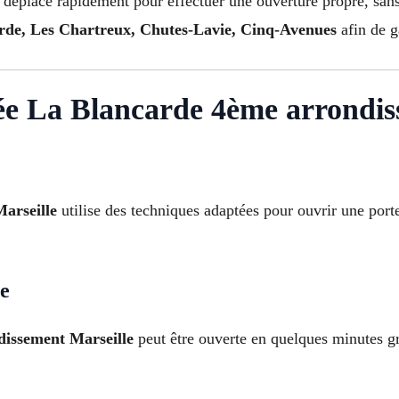
 déplace rapidement pour effectuer une ouverture propre, sans
rde, Les Chartreux, Chutes-Lavie, Cinq-Avenues
afin de g
e La Blancarde 4ème arrondiss
Marseille
utilise des techniques adaptées pour ouvrir une por
ée
dissement Marseille
peut être ouverte en quelques minutes grâ