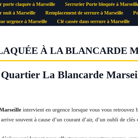
r porte claquée à Marseille
Serrurier Porte bloquée à Marseill
r nuit à Marseille
Remplacement de serrure à Marseille
Po
ue urgence à Marseille
Clé cassée dans serrure à Marseille
LAQUÉE À LA BLANCARDE MA
 Quartier La Blancarde Marseil
Marseille
intervient en urgence lorsque vous vous retrouvez b
 arrive souvent à cause d’un courant d’air, d’un oubli de clés