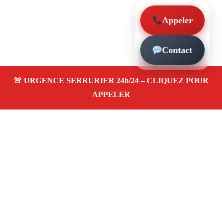
Appeler
Contact
À propos – Serrurier Marseille
Serrurier à Castellane (13006)
Dépannage rapide 24/7
Ouverture de porte
Changement de serrure
Intervention locale
Tarifs transparents
Avis clients