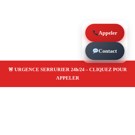
Appeler
Contact
À propos – Serrurier Marseille
Serrurier à La Capelette (13010)
Dépannage rapide