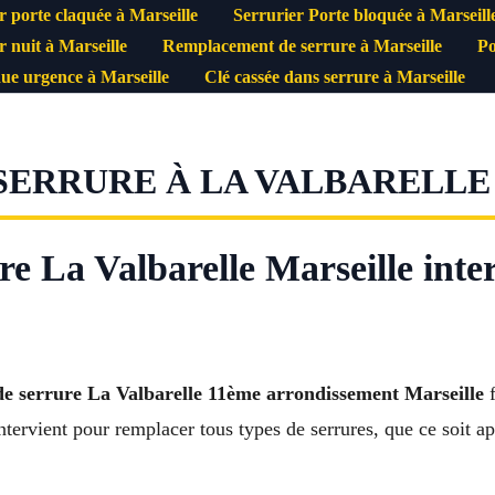
r porte claquée à Marseille
Serrurier Porte bloquée à Marseill
r nuit à Marseille
Remplacement de serrure à Marseille
Po
ue urgence à Marseille
Clé cassée dans serrure à Marseille
ERRURE À LA VALBARELLE 
 La Valbarelle Marseille inter
e serrure La Valbarelle 11ème arrondissement Marseille
f
ntervient pour remplacer tous types de serrures, que ce soit ap