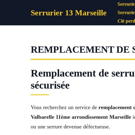
Aller
Serrurie
Serrurier 13 Marseille
au
Serrurie
contenu
Clé perd
REMPLACEMENT DE S
Remplacement de serrure
sécurisée
Vous recherchez un service de
remplacement d
Valbarelle 11ème arrondissement Marseille
i
ou une serrure devenue défectueuse.