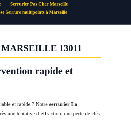
e
Serrurier Pas Cher Marseille
se Serrure multipoints à Marseille
MARSEILLE 13011
vention rapide et
iable et rapide ? Notre
serrurier La
rès une tentative d’effraction, une perte de clés