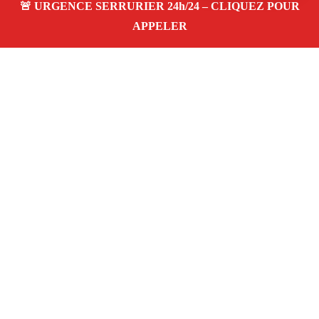
À propos – Serrurier Marseille
Serrurier à Les Arnavaux (13014)
Dépannage rapide
24/7
Ouverture de porte
Changement de serrure
Intervention locale
Tarifs transparents
Avis
clients 4,5/5
Adresse : Les Arnavaux 13014 Marseille
06 28 31 86 20