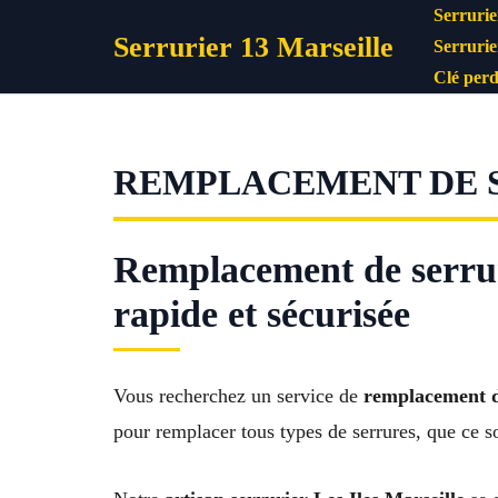
Aller
Serrurie
Serrurier 13 Marseille
au
Serrurie
contenu
Clé perd
REMPLACEMENT DE SE
Remplacement de serrure
rapide et sécurisée
Vous recherchez un service de
remplacement de
pour remplacer tous types de serrures, que ce so