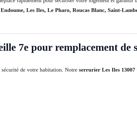
déplace rapidement pour sécuriser votre logement et garantir
Endoume, Les Iles, Le Pharo, Roucas Blanc, Saint-Lamber
eille 7e pour remplacement de 
écurité de votre habitation. Notre
serrurier Les Iles 13007