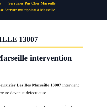
e
Serrurier Pas Cher Marseille
se Serrure multipoints à Marseille
LLE 13007
arseille intervention
serrurier Les Iles Marseille 13007
intervient
serrure devenue défectueuse.