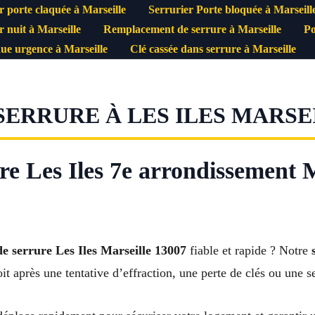
r porte claquée à Marseille
Serrurier Porte bloquée à Marseill
r nuit à Marseille
Remplacement de serrure à Marseille
Po
ue urgence à Marseille
Clé cassée dans serrure à Marseille
RRURE À LES ILES MARSEI
 Les Iles 7e arrondissement M
 serrure Les Iles Marseille 13007
fiable et rapide ? Notre
it après une tentative d’effraction, une perte de clés ou une 