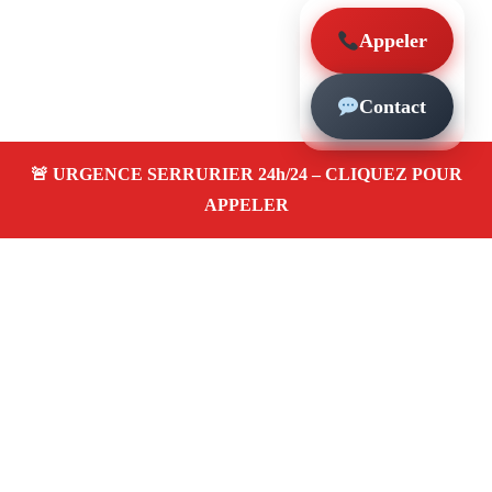
Appeler
Contact
À propos – Serrurier Marseille
Serrurier à Saint-Marcel (13011)
Dépannage rapide
24/7
Ouverture de porte
Changement de serrure
Intervention locale
Tarifs transparents
Avis