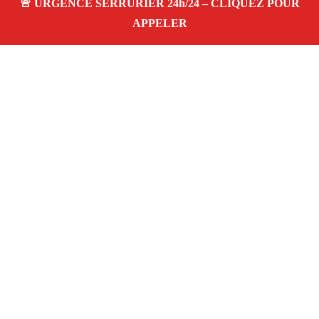
À propos – Serrurier Marseille
Serrurier à Vaufreges (13009)
Dépannage rapide 24/7
Ouverture de porte
Changement de serrure
Intervention locale
Tarifs transparents
Avis clients
4,5/5
Adresse : Vaufreges 13009 Marseille
06 28 31 86 20