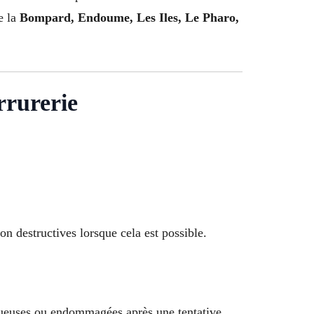
e la
Bompard, Endoume, Les Iles, Le Pharo,
rrurerie
n destructives lorsque cela est possible.
tueuses ou endommagées après une tentative