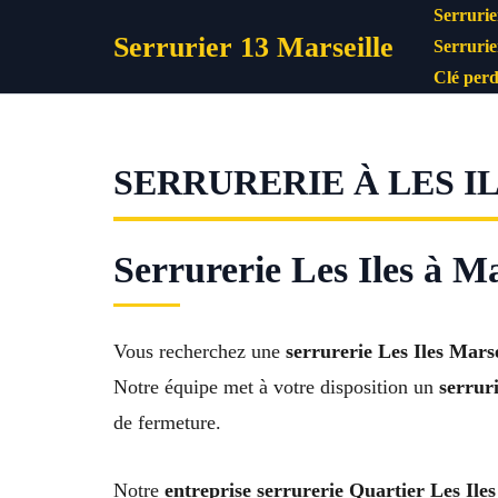
Aller
Serrurie
Serrurier 13 Marseille
au
Serrurie
contenu
Clé perd
SERRURERIE À LES IL
Serrurerie Les Iles à Ma
Vous recherchez une
serrurerie Les Iles Marse
Notre équipe met à votre disposition un
serrur
de fermeture.
Notre
entreprise serrurerie Quartier Les Iles