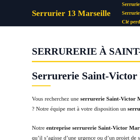
Aller
Serrurie
Serrurier 13 Marseille
au
Serrurie
contenu
Clé perd
SERRURERIE À SAINT
Serrurerie Saint-Victor
Vous recherchez une
serrurerie Saint-Victor 
? Notre équipe met à votre disposition un
serru
Notre
entreprise serrurerie Saint-Victor Mars
qu’il s’agisse d’une urgence ou d’un projet de 