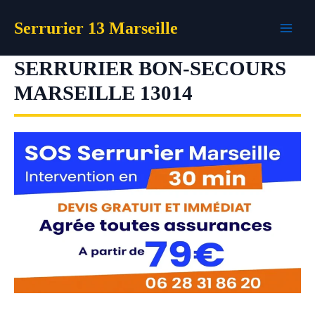
Aller
Serrurier 13 Marseille
au
contenu
SERRURIER BON-SECOURS
MARSEILLE 13014