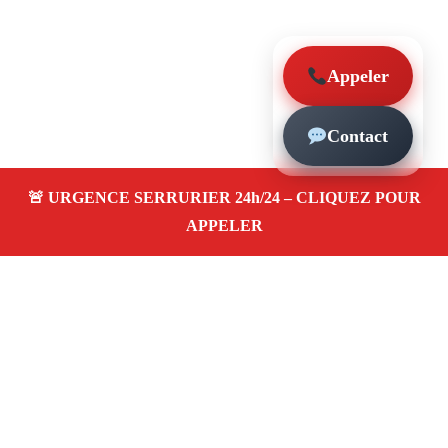
Appeler
Contact
À propos – Serrurier Marseille
Serrurier à Bon-Secours (13014)
Dépannage rapide
24/7
Ouverture de porte
Changement de serrure