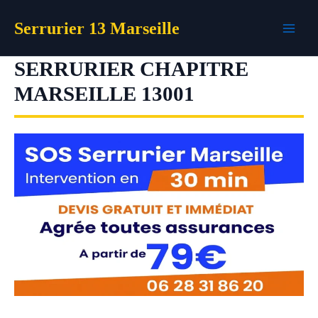
Aller
Serrurier 13 Marseille
au
contenu
SERRURIER CHAPITRE
MARSEILLE 13001