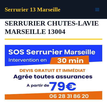
Aller
Serrurier 13 Marseille
au
contenu
SERRURIER CHUTES-LAVIE
MARSEILLE 13004