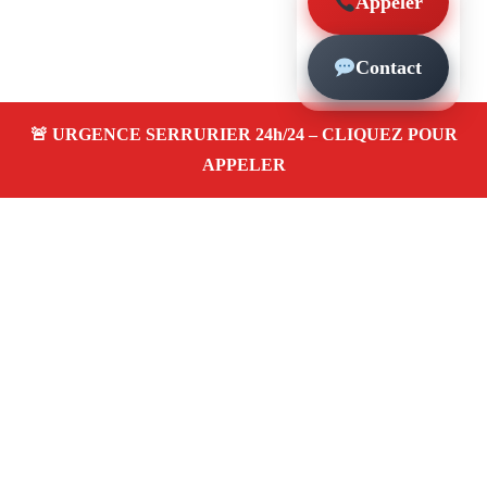
Appeler
Contact
À propos – Serrurier Marseille
Serrurier à Chutes-Lavie (13004)
Dépannage rapide
24/7
Ouverture de porte
Changement de serrure
Intervention locale
Tarifs transparents
Avis
clients 4,5/5