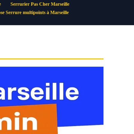
e
Serrurier Pas Cher Marseille
se Serrure multipoints à Marseille