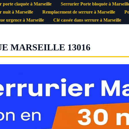
r porte claquée à Marseille
Serrurier Porte bloquée à Marseill
r nuit à Marseille
Remplacement de serrure à Marseille
Po
ue urgence à Marseille
Clé cassée dans serrure à Marseille
E MARSEILLE 13016