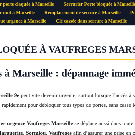
r porte claquée à Marseille
Serrurier Porte bloquée à Marseill
r nuit à Marseille
Remplacement de serrure à Marseille
Po
ue urgence à Marseille
Clé cassée dans serrure à Marseille
LOQUÉE À VAUFREGES MARSE
s à Marseille : dépannage immé
seille 9e
peut vite devenir urgente, surtout lorsque l’accès à 
 rapidement pour débloquer tous types de portes, sans casse lo
ier urgence Vaufreges Marseille
se déplace aussi dans toute
arguerite, Sormiou, Vaufreges
afin d’assurer une prise en c