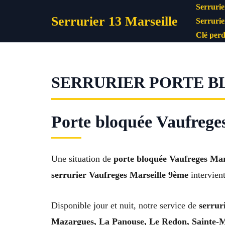
Aller
Serrurie
Serrurier 13 Marseille
au
Serrurie
contenu
Clé perd
SERRURIER PORTE B
Porte bloquée Vaufrege
Une situation de
porte bloquée Vaufreges Mar
serrurier Vaufreges Marseille 9ème
intervient
Disponible jour et nuit, notre service de
serrur
Mazargues, La Panouse, Le Redon, Sainte-M