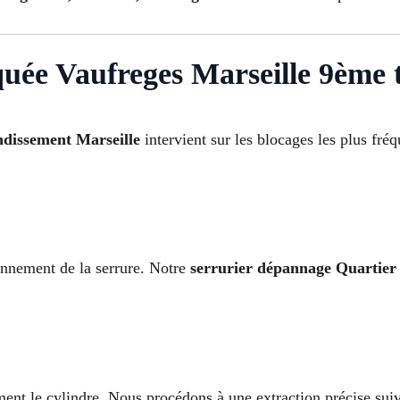
uée Vaufreges Marseille 9ème t
ndissement Marseille
intervient sur les blocages les plus fré
onnement de la serrure. Notre
serrurier dépannage Quartier
nt le cylindre. Nous procédons à une extraction précise suiv