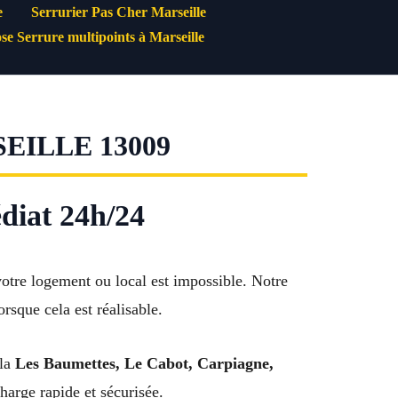
e
Serrurier Pas Cher Marseille
se Serrure multipoints à Marseille
ILLE 13009
diat 24h/24
votre logement ou local est impossible. Notre
rsque cela est réalisable.
 la
Les Baumettes, Le Cabot, Carpiagne,
harge rapide et sécurisée.