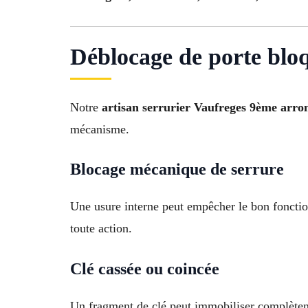
Déblocage de porte bloq
Notre
artisan serrurier Vaufreges 9ème arro
mécanisme.
Blocage mécanique de serrure
Une usure interne peut empêcher le bon foncti
toute action.
Clé cassée ou coincée
Un fragment de clé peut immobiliser complèteme