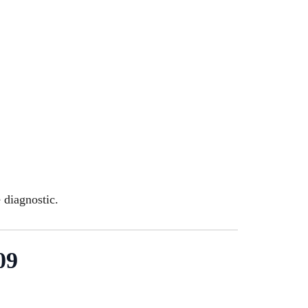
 diagnostic.
09