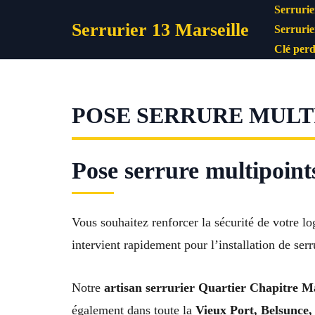
Aller
Serrurie
Serrurier 13 Marseille
au
Serrurie
contenu
Clé perd
POSE SERRURE MULTI
Pose serrure multipoints
Vous souhaitez renforcer la sécurité de votre 
intervient rapidement pour l’installation de ser
Notre
artisan serrurier Quartier Chapitre Ma
également dans toute la
Vieux Port, Belsunce,