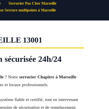
e
Serrurier Pas Cher Marseille
se Serrure multipoints à Marseille
ILLE 13001
n sécurisée 24h/24
le
? Notre
serrurier Chapitre à Marseille
ées et locaux professionnels.
stème fiable et certifié, tout en intervenant
besoins de sécurisation et de remplacement.