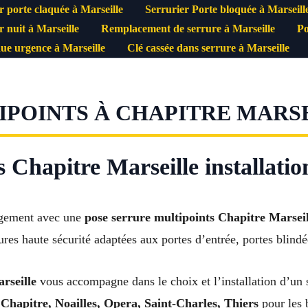
r porte claquée à Marseille
Serrurier Porte bloquée à Marseill
r nuit à Marseille
Remplacement de serrure à Marseille
Po
ue urgence à Marseille
Clé cassée dans serrure à Marseille
POINTS À CHAPITRE MARSE
 Chapitre Marseille installatio
logement avec une
pose serrure multipoints Chapitre Marseil
rures haute sécurité adaptées aux portes d’entrée, portes blind
rseille
vous accompagne dans le choix et l’installation d’un sy
 Chapitre, Noailles, Opera, Saint-Charles, Thiers
pour les 