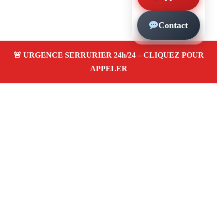
Contact
À propos – Serrurier Marseille
Serrurier à Marseille 13013
Urgence serrurerie 24/7
Porte claquée
Serrure cassée
Intervention
rapide
Prix clairs
Devis gratuit
Avis 4,5/5
Adresse : 13013 Marseille