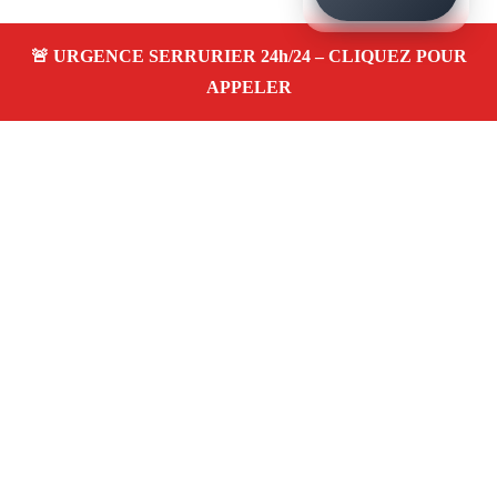
À propos – Serrurier Marseille
Serrurier à Les Riaux (13016)
Dépannage rapide 24/7
Ouverture de porte
Changement de serrure
Intervention locale
Tarifs transparents
Avis clients
4,5/5
Adresse : Les Riaux 13016 Marseille
06 28 31 86 20