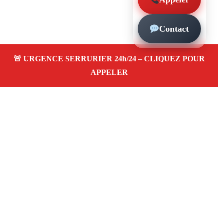
Contact
À propos – Serrurier Marseille
Serrurier à Le Pharo (13007)
Dépannage rapide 24/7
Ouverture de porte
Changement de serrure
Intervention locale
Tarifs transparents
Avis clients
4,5/5