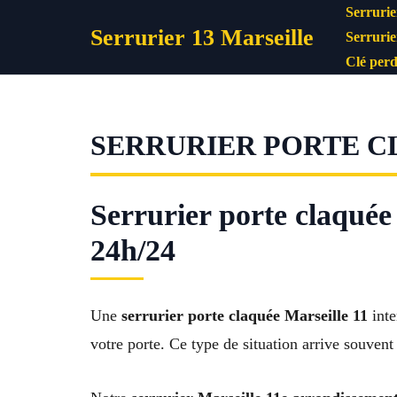
Aller
Serrurie
Serrurier 13 Marseille
au
Serrurie
contenu
Clé perd
SERRURIER PORTE CL
Serrurier porte claquée
24h/24
Une
serrurier porte claquée Marseille 11
inte
votre porte. Ce type de situation arrive souvent