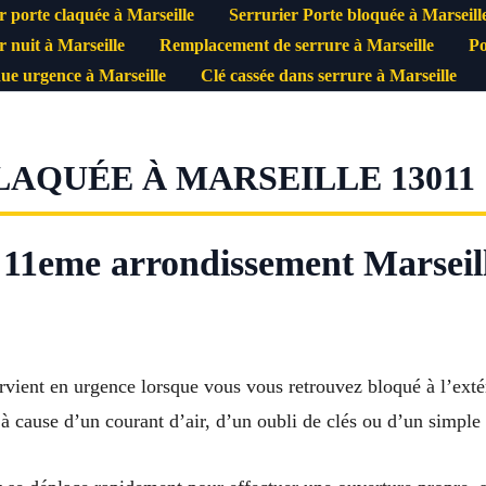
r porte claquée à Marseille
Serrurier Porte bloquée à Marseill
r nuit à Marseille
Remplacement de serrure à Marseille
Po
ue urgence à Marseille
Clé cassée dans serrure à Marseille
AQUÉE À MARSEILLE 13011
 11eme arrondissement Marseill
rvient en urgence lorsque vous vous retrouvez bloqué à l’exté
 à cause d’un courant d’air, d’un oubli de clés ou d’un simple 