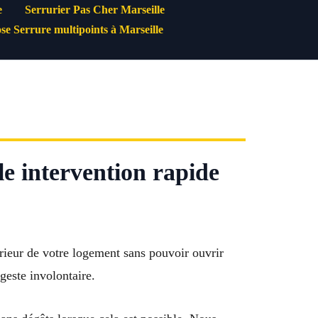
e
Serrurier Pas Cher Marseille
se Serrure multipoints à Marseille
e intervention rapide
rieur de votre logement sans pouvoir ouvrir
geste involontaire.