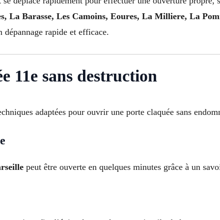
t
se déplace rapidement pour effectuer une ouverture propre, s
s, La Barasse, Les Camoins, Eoures, La Milliere, La Pom
n dépannage rapide et efficace.
e 11e sans destruction
techniques adaptées pour ouvrir une porte claquée sans endomm
ée
rseille
peut être ouverte en quelques minutes grâce à un savoir