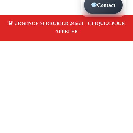
Contact
À propos – Serrurier Marseille
Serrurier à Le Pharo (13007)
Dépannage rapide 24/7
Ouverture de porte
Changement de serrure
Intervention locale
Tarifs transparents
Avis clients
4,5/5
Adresse : Le Pharo 13007 Marseille